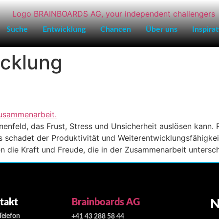
Suche
Entwicklung
Chancen
Über uns
Inspira
icklung
inenfeld, das Frust, Stress und Unsicherheit auslösen kann.
 schadet der Produktivität und Weiterentwicklungsfähigkei
n die Kraft und Freude, die in der Zusammenarbeit untersc
takt
Brainboards AG
N
Telefon
+41 43 288 58 44